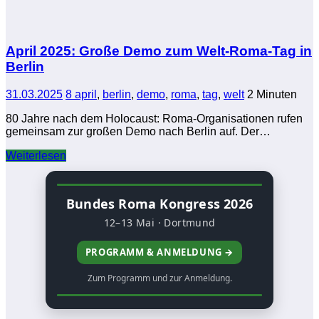
April 2025: Große Demo zum Welt-Roma-Tag in
Berlin
31.03.2025
8 april
,
berlin
,
demo
,
roma
,
tag
,
welt
2 Minuten
80 Jahre nach dem Holocaust: Roma-Organisationen rufen
gemeinsam zur großen Demo nach Berlin auf. Der…
Weiterlesen
Bundes Roma Kongress 2026
12–13 Mai · Dortmund
PROGRAMM & ANMELDUNG →
Zum Programm und zur Anmeldung.