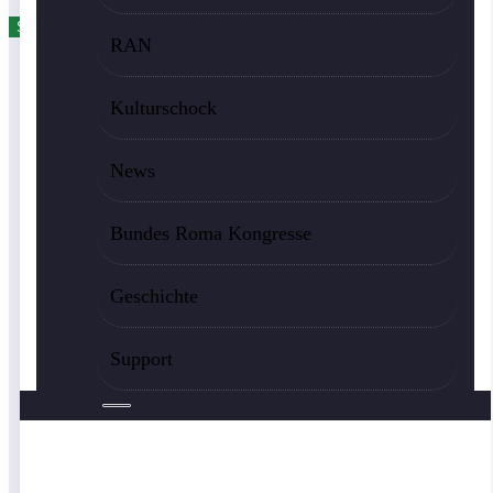
RAN
Start
8 april
Kulturschock
News
Bundes Roma Kongresse
Geschichte
Support