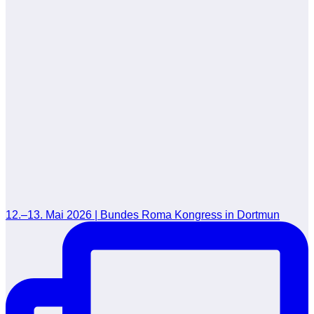
12.–13. Mai 2026 | Bundes Roma Kongress in Dortmun