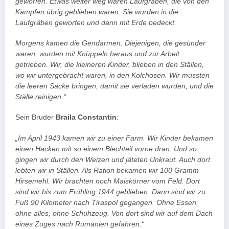
geworfen. Etwas weiter weg waren Laufgräben, die von den
Kämpfen übrig geblieben waren. Sie wurden in die
Laufgräben geworfen und dann mit Erde bedeckt.
Morgens kamen die Gendarmen. Diejenigen, die gesünder
waren, wurden mit Knüppeln heraus und zur Arbeit
getrieben. Wir, die kleineren Kinder, blieben in den Ställen,
wo wir untergebracht waren, in den Kolchosen. Wir mussten
die leeren Säcke bringen, damit sie verladen wurden, und die
Ställe reinigen.“
Sein Bruder
Braila Constantin
:
„Im April 1943 kamen wir zu einer Farm. Wir Kinder bekamen
einen Hacken mit so einem Blechteil vorne dran. Und so
gingen wir durch den Weizen und jäteten Unkraut. Auch dort
lebten wir in Ställen. Als Ration bekamen wir 100 Gramm
Hirsemehl. Wir brachten noch Maiskörner vom Feld. Dort
sind wir bis zum Frühling 1944 geblieben. Dann sind wir zu
Fuß 90 Kilometer nach Tiraspol gegangen. Ohne Essen,
ohne alles, ohne Schuhzeug. Von dort sind wir auf dem Dach
eines Zuges nach Rumänien gefahren.“