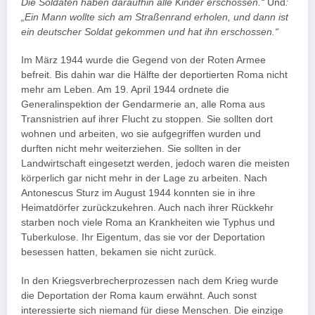
Die Soldaten haben daraufhin alle Kinder erschossen.“
Und
:
„Ein Mann wollte sich am Straßenrand erholen, und dann ist
ein deutscher Soldat gekommen und hat ihn erschossen.“
Im März 1944 wurde die Gegend von der Roten Armee
befreit. Bis dahin war die Hälfte der deportierten Roma nicht
mehr am Leben. Am 19. April 1944 ordnete die
Generalinspektion der Gendarmerie an, alle Roma aus
Transnistrien auf ihrer Flucht zu stoppen. Sie sollten dort
wohnen und arbeiten, wo sie aufgegriffen wurden und
durften nicht mehr weiterziehen. Sie sollten in der
Landwirtschaft eingesetzt werden, jedoch waren die meisten
körperlich gar nicht mehr in der Lage zu arbeiten. Nach
Antonescus Sturz im August 1944 konnten sie in ihre
Heimatdörfer zurückzukehren. Auch nach ihrer Rückkehr
starben noch viele Roma an Krankheiten wie Typhus und
Tuberkulose. Ihr Eigentum, das sie vor der Deportation
besessen hatten, bekamen sie nicht zurück.
In den Kriegsverbrecherprozessen nach dem Krieg wurde
die Deportation der Roma kaum erwähnt. Auch sonst
interessierte sich niemand für diese Menschen. Die einzige