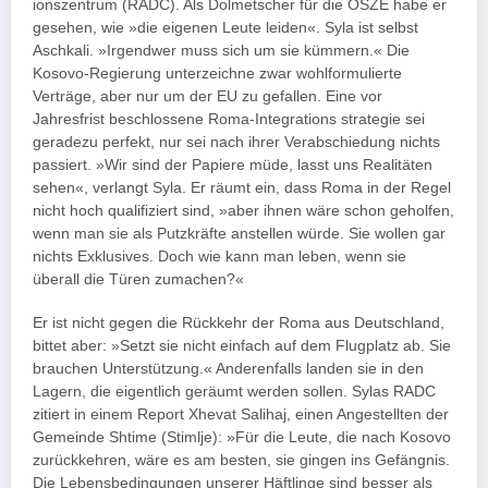
ionszentrum (RADC). Als Dolmetscher für die OSZE habe er
gesehen, wie »die eigenen Leute leiden«. Syla ist selbst
Aschkali. »Irgendwer muss sich um sie kümmern.« Die
Kosovo-Regierung unterzeichne zwar wohlformulierte
Verträge, aber nur um der EU zu gefallen. Eine vor
Jahresfrist beschlossene Roma-Integrations strategie sei
geradezu perfekt, nur sei nach ihrer Verabschiedung nichts
passiert. »Wir sind der Papiere müde, lasst uns Realitäten
sehen«, verlangt Syla. Er räumt ein, dass Roma in der Regel
nicht hoch qualifiziert sind, »aber ihnen wäre schon geholfen,
wenn man sie als Putzkräfte anstellen würde. Sie wollen gar
nichts Exklusives. Doch wie kann man leben, wenn sie
überall die Türen zumachen?«
Er ist nicht gegen die Rückkehr der Roma aus Deutschland,
bittet aber: »Setzt sie nicht einfach auf dem Flugplatz ab. Sie
brauchen Unterstützung.« Anderenfalls landen sie in den
Lagern, die eigentlich geräumt werden sollen. Sylas RADC
zitiert in einem Report Xhevat Salihaj, einen Angestellten der
Gemeinde Shtime (Stimlje): »Für die Leute, die nach Kosovo
zurückkehren, wäre es am besten, sie gingen ins Gefängnis.
Die Lebensbedingungen unserer Häftlinge sind besser als