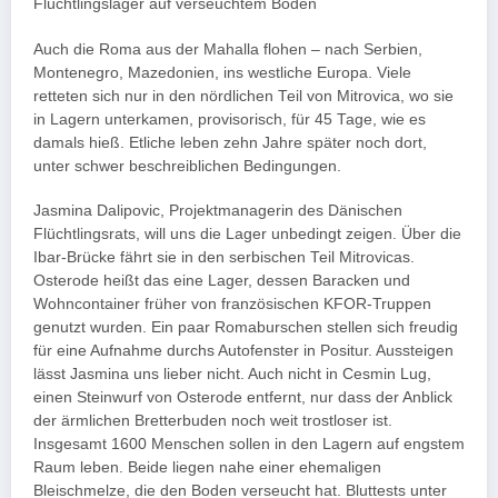
Flüchtlingslager auf verseuchtem Boden
Auch die Roma aus der Mahalla flohen – nach Serbien,
Montenegro, Mazedonien, ins westliche Europa. Viele
retteten sich nur in den nördlichen Teil von Mitrovica, wo sie
in Lagern unterkamen, provisorisch, für 45 Tage, wie es
damals hieß. Etliche leben zehn Jahre später noch dort,
unter schwer beschreiblichen Bedingungen.
Jasmina Dalipovic, Projektmanagerin des Dänischen
Flüchtlingsrats, will uns die Lager unbedingt zeigen. Über die
Ibar-Brücke fährt sie in den serbischen Teil Mitrovicas.
Osterode heißt das eine Lager, dessen Baracken und
Wohncontainer früher von französischen KFOR-Truppen
genutzt wurden. Ein paar Romaburschen stellen sich freudig
für eine Aufnahme durchs Autofenster in Positur. Aussteigen
lässt Jasmina uns lieber nicht. Auch nicht in Cesmin Lug,
einen Steinwurf von Osterode entfernt, nur dass der Anblick
der ärmlichen Bretterbuden noch weit trostloser ist.
Insgesamt 1600 Menschen sollen in den Lagern auf engstem
Raum leben. Beide liegen nahe einer ehemaligen
Bleischmelze, die den Boden verseucht hat. Bluttests unter