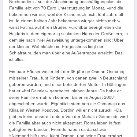
Nexhmedin ist seit der Abschiebung beschäftigungslos, die
Familie lebt von 70 Euro Unterstützung im Monat, »und die
bekommen wir nur, weil der Kleine noch nicht fünf Jahre alt
ist. In einem halben Jahr bekommen wir gar nichts mehr«,
weist Fatima auf ihren Bruder. Furchtbar beengt leben die
Hajdaris in dem eigenartig schlanken Haus der Großeltern, in
dem sie nach ihrer Ausweisung untergekommen sind: Über
der kleinen Wohnküche im Erdgeschoss liegt der
Schlafraum, den man über eine Außentreppe erreicht. Das
ist alles.
Ein paar Häuser weiter lebt der 36-jährige Osman Osmanaj
mit seiner Frau, fünf Kindern, von denen zwei in Deutschland
geboren wurden, und einer behinderten Mutter. In Böblingen
hat er »bei Daimler« gearbeitet, sieben Jahre. Da habe er
seine Familie ernähren können, bis er im August 2008
abgeschoben wurde. Eigentlich stammen die Osmanajs aus
Klina im Westen Kosovos. Dorthin will er nicht zurück: »Da
gibt es keine unsere Leute.« Von der Mahalla-Gemeinde wird
die Familie aber auch nicht akzeptiert. Roma leben in fest
gefügten Verbänden, Fremde haben es da schwer.
»Niemand hilft uns«, klagt Osman, und seine Frau ergänzt: