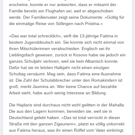
erscheine, konnte er nur antworten, dass er mitsamt der
Familie bereits am Flughafen sei, weil er abgeschoben
werde. Der Familienvater zeigt seine Dokumente: »Gültig für
die einmalige Reise von Söllingen nach Pristina.«
»Das war total schrecklich«, wirft die 13-jährige Fatima in
bestem Jugenddeutsch ein. Sie konnte sich nicht einmal von
ihren Mitschülerinnen verabschieden. Englisch sei ihr
Lieblingsfach gewesen, zurück in Kosovo habe sie jedoch ein
ganzes Schuljahr verloren, weil sie kein Albanisch konnte.
Dafür hat sie im letzten Halbjahr nicht einen einzigen
Schultag versäumt. Mag sein, dass Fatima eine Ausnahme
ist. Die Zahl der Schulabbrecher unter den Romakindern ist
groß, merkt Jasmina an. Wer keine Chance auf bezahlte
Arbeit sieht, habe auch wenig Interesse an Bildung.
Die Hajdaris sind durchaus nicht wohl gelitten in der Mahalla:
Die aus den Lagern kommen, beneiden sie, weil sie in
Deutschland gelebt haben. »Das ist total verrückt in dieser
Straße mit den ganzen Zigeunern«, platzt es völlig unkorrekt
aus Fatima heraus, was ihr einen Rüffel vom Vater einbringt.