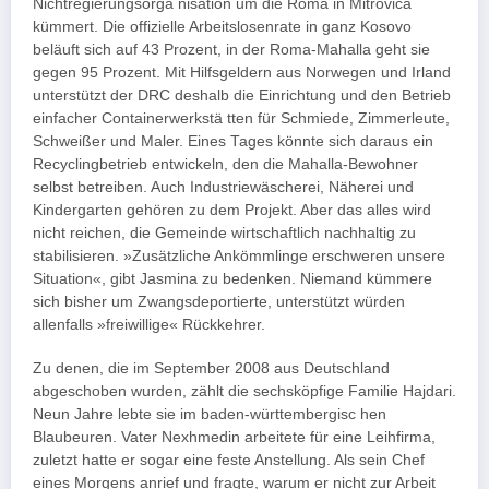
Nichtregierungsorga nisation um die Roma in Mitrovica
kümmert. Die offizielle Arbeitslosenrate in ganz Kosovo
beläuft sich auf 43 Prozent, in der Roma-Mahalla geht sie
gegen 95 Prozent. Mit Hilfsgeldern aus Norwegen und Irland
unterstützt der DRC deshalb die Einrichtung und den Betrieb
einfacher Containerwerkstä tten für Schmiede, Zimmerleute,
Schweißer und Maler. Eines Tages könnte sich daraus ein
Recyclingbetrieb entwickeln, den die Mahalla-Bewohner
selbst betreiben. Auch Industriewäscherei, Näherei und
Kindergarten gehören zu dem Projekt. Aber das alles wird
nicht reichen, die Gemeinde wirtschaftlich nachhaltig zu
stabilisieren. »Zusätzliche Ankömmlinge erschweren unsere
Situation«, gibt Jasmina zu bedenken. Niemand kümmere
sich bisher um Zwangsdeportierte, unterstützt würden
allenfalls »freiwillige« Rückkehrer.
Zu denen, die im September 2008 aus Deutschland
abgeschoben wurden, zählt die sechsköpfige Familie Hajdari.
Neun Jahre lebte sie im baden-württembergisc hen
Blaubeuren. Vater Nexhmedin arbeitete für eine Leihfirma,
zuletzt hatte er sogar eine feste Anstellung. Als sein Chef
eines Morgens anrief und fragte, warum er nicht zur Arbeit