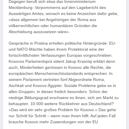
Dagegen beruft sich etwa das Innenministerium
Mecklenburg- Vorpommerns auf den Lagebericht des
Auswärtigen Amtes, wonach es keine Anzeichen dafür gebe,
»dass allgemein bei Angehörigen der Roma aus
völkerrechtlichen oder humanitären Gründen die
Abschiebung auszusetzen wäre«.
Gespräche in Pristina erhellen politische Hintergründe: EU-
und NATO-Mächte haben ihrem Protektorat eine der
fortschrittlichsten Verfassungen Europas vorgeschrieben.
Kosovos Parlamentsprä sident Jakup Krasniqi erklärt denn
auch, Minderheiten genössen in Kosovo alle Rechte, die
europäischen Menschenrechtsstandards entsprechen. In
seinem Parlament vertreten fünf Abgeordnete Roma,
Aschkali und Kosovo-Ägypter. Soziale Probleme gebe es in
allen Gruppen, in diesen freilich besonders. Schon der
niedrige Bildungsgrad erschwere es ihnen, sich am Markt zu
behaupten. 10 000 weitere Rückkehrer aus Deutschland?
»Das wird ein sehr großes Problem für Kosovo.« Das gehe
nur Schritt für Schritt – wenn man ihnen hilft. Auf jeden Fall
brauche Kosovo mehr Zuwendungen von der EU.