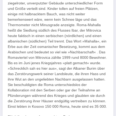
ziegelroter, unverputzter Gebäude unterschiedlicher Form
und Größe verteilt sind. Kinder tollen auf freien Plätzen,
einige mit halbnacktem Bauch, was nicht weiter
bemerkenswert wäre, wenn kein Schnee läge und das
Thermometer nicht Minusgrade anzeigte. Roma-Mahalla
heißt die Siedlung südlich des Flusses Ibar, der Mitrovica
heute faktisch in einen serbischen (nördlichen) und einen
albanischen (südlichen) Teil trennt. Das Wort »Mahalla«, ein
Erbe aus der Zeit osmanischer Besetzung, kommt aus dem
Arabischen und bedeutet so viel wie »Nachbarschaft« . Das
Romaviertel von Mitrovica zählte 1999 rund 8000 Bewohner.
Bis es im Juni jenes Kriegsjahres »platt gemacht« wurde.
»Schrecklich sah es hier aus«, sagt der Albaner Burim über
das Zerstörungswerk seiner Landsleute, die ihren Hass und
ihre Wut an den ungeliebten Nachbarn ausgelassen hatten.
Sie beschuldigten die Roma unterschiedslos der
Kollaboration mit den Serben oder gar der Teilnahme an
Plünderungen während des Krieges und glaubten sie durch
die Zerstörung ihrer Häuser endgültig vertreiben zu können.
Einst lebten in Kosovo 150 000 Roma, heute sind es 35 000.