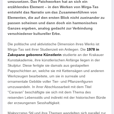
umzusetzen. Das Patchworken hat an sich ein
erzählendes Element – in den Werken von Mirga-Tas
entsteht das Narrativ um das Zusammenführen von
Elementen, die auf den ersten Blick nicht zueinander zu
passen scheinen und dann doch ein harmonisches
Ganzes ergeben, analog gedacht zur Verbindung
verschiedener kultureller Erbe.
Die politische und aktivistische Dimension ihres Werks ist
Mirga-Tas seit ihrer Studienzeit ein Anliegen. Die
1978 in
Zakopane geborene Künstlerin
studierte an der Krakauer
Kunstakademie, ihre künstlerischen Anfänge liegen in der
Skulptur. Diese fertigte sie damals aus gestapelten
Pappschichten an, welche sie mit Kettensägen und anderen
Werkzeugen bearbeitete, um sie in surreale und
ornamentale Gebilde voller Tier- und Pflanzenfiguren
umzuwandeln. In ihrer Abschlussarbeit mit dem Titel
“Caravan” beschäftigte sie sich mit dem Thema des
reisenden Lebensstils und indirekt mit der historischen Bürde
der erzwungenen Sesshaftigkeit.
Małgorzatas Stil und ihre Themen wandelten sich parallel zur