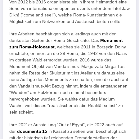
Von 2012 bis 2016 organisierte sie in ihrem Heimatdorf eine
Serie von internationalen open air events unter dem Titel Jaw
Dikh! (“come and see!”), welche Roma-Künstler:innen die
Möglichkeit zum Netzwerken und Austausch bieten sollte.
Ihre Arbeiten beschäftigen sich allerdings auch mit den
dunkelsten Seiten der Roma-Geschichte. Das
Monument
zum
Roma-
Holocaust
, welches sie 2011 in Borzęcin Dolny
errichtete, erinnert an die 29 Roma, die 1942 von den Nazis
im dortigen Wald ermordet wurden. 2016 wurde das
Monument Objekt von Vandalismus. Małgorzata Mirga-Tas
nahm die Reste der Skulptur mit ins Atelier um daraus eine
neue Auflage des Monuments zu schaffen, eine die auch auf
den Vandalismus-Akt Bezug nimmt, indem die entstandenen
“Wunden” am Holzkörper noch einmal besonders
hervorgehoben wurden. Sie wählte dafür das Medium
Wachs, weil dieses “realistischer als die Realität selbst” zu
sein scheint.
Ihre 2021er Ausstellung “Out of Egypt”, die 2022 auch auf
der
documenta 15
in Kassel zu sehen war, beschäftigt sich
mit der historisch tief reichenden Fremddarstellung der