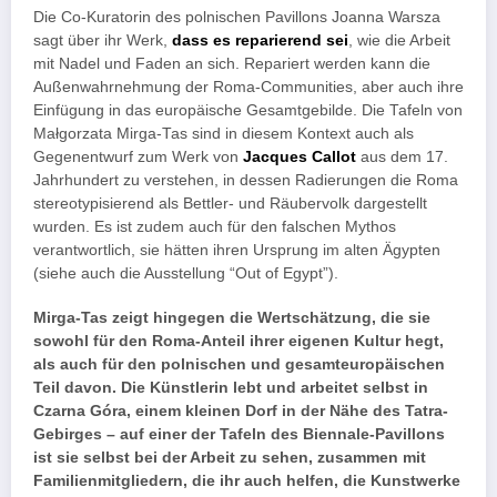
Die Co-Kuratorin des polnischen Pavillons Joanna Warsza
sagt über ihr Werk,
dass es reparierend sei
, wie die Arbeit
mit Nadel und Faden an sich. Repariert werden kann die
Außenwahrnehmung der Roma-Communities, aber auch ihre
Einfügung in das europäische Gesamtgebilde. Die Tafeln von
Małgorzata Mirga-Tas sind in diesem Kontext auch als
Gegenentwurf zum Werk von
Jacques Callot
aus dem 17.
Jahrhundert zu verstehen, in dessen Radierungen die Roma
stereotypisierend als Bettler- und Räubervolk dargestellt
wurden. Es ist zudem auch für den falschen Mythos
verantwortlich, sie hätten ihren Ursprung im alten Ägypten
(siehe auch die Ausstellung “Out of Egypt”).
Mirga-Tas zeigt hingegen die Wertschätzung, die sie
sowohl für den Roma-Anteil ihrer eigenen Kultur hegt,
als auch für den polnischen und gesamteuropäischen
Teil davon. Die Künstlerin lebt und arbeitet selbst in
Czarna Góra, einem kleinen Dorf in der Nähe des Tatra-
Gebirges – auf einer der Tafeln des Biennale-Pavillons
ist sie selbst bei der Arbeit zu sehen, zusammen mit
Familienmitgliedern, die ihr auch helfen, die Kunstwerke