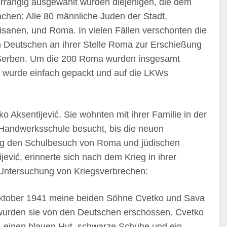
rrangig ausgewählt wurden diejenigen, die dem
achen: Alle 80 männliche Juden der Stadt,
anen, und Roma. In vielen Fällen verschonten die
n Deutschen an ihrer Stelle Roma zur Erschießung
 Serben. Um die 200 Roma wurden insgesamt
, wurde einfach gepackt und auf die LKWs
 Aksentijević. Sie wohnten mit ihrer Familie in der
e Handwerksschule besucht, bis die neuen
ung den Schulbesuch von Roma und jüdischen
ević, erinnerte sich nach dem Krieg in ihrer
Untersuchung von Kriegsverbrechen:
 Oktober 1941 meine beiden Söhne Cvetko und Sava
wurden sie von den Deutschen erschossen. Cvetko
, einen blauen Hut, schwarze Schuhe und ein