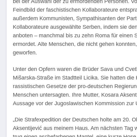
bei der Auswahl der zu ermordenden Personen. Vo
Feindbild der faschistischen Kollaborateure entspr
außerdem Kommunisten, Sympathisanten der Partis
Kollaborateure ausgewählte Serben, indem sie de
anboten – manchmal bis zu zehn Roma für einen
ermordet. Alte Menschen, die nicht gehen konnten
geworfen.
Unter den Opfern waren die Brüder Sava und Cvetko
Mišarska-Straße im Stadtteil Licika. Sie hatten di
rassistischen Gesetze der pro-deutschen Regier
Menschen untersagten. Ihre Mutter, Kosara Aksentij
Aussage vor der Jugoslawischen Kommission zur 
„Die Strafexpedition der Deutschen holte am 20.
Aksentijević aus meinem Haus. Am nächsten Tag 
trug einen aschefarbenen Mantel, eine kurze Hose