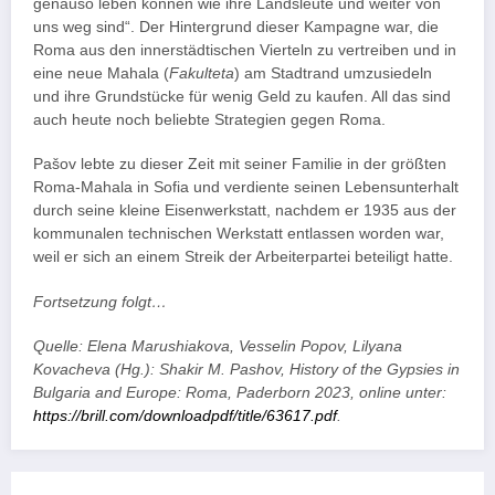
genauso leben können wie ihre Landsleute und weiter von
uns weg sind“. Der Hintergrund dieser Kampagne war, die
Roma aus den innerstädtischen Vierteln zu vertreiben und in
eine neue Mahala (
Fakulteta
) am Stadtrand umzusiedeln
und ihre Grundstücke für wenig Geld zu kaufen. All das sind
auch heute noch beliebte Strategien gegen Roma.
Pašov lebte zu dieser Zeit mit seiner Familie in der größten
Roma-Mahala in Sofia und verdiente seinen Lebensunterhalt
durch seine kleine Eisenwerkstatt, nachdem er 1935 aus der
kommunalen technischen Werkstatt entlassen worden war,
weil er sich an einem Streik der Arbeiterpartei beteiligt hatte.
Fortsetzung folgt…
Quelle: Elena Marushiakova, Vesselin Popov, Lilyana
Kovacheva (Hg.): Shakir M. Pashov, History of the Gypsies in
Bulgaria and Europe: Roma, Paderborn 2023, online unter:
https://brill.com/downloadpdf/title/63617.pdf
.