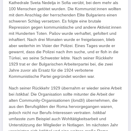
Kathedrale Sveta Nedelja in Sofia verübt, bei dem mehr als
100 Menschen getötet wurden. Die Kommunist:innen wollten
mit dem Anschlag der herrschenden Elite Bulgariens einen
schweren Schlag versetzen. Es folgte eine brutale
Repression gegen kommunistische und andere Aktivist:innen
mit Hunderten Toten. Pašov wurde verhaftet, gefoltert und
inhaftiert. Nach drei Monaten wurde er freigelassen, blieb
aber weiterhin im Visier der Polizei. Eines Tages wurde er
gewarnt, dass die Polizei nach ihm suche, und er floh in die
Türkei, wo seine Schwester lebte. Nach seiner Rückkehr
1929 trat er der Bulgarischen Arbeiterpartei bei, die zwei
Jahre zuvor als Ersatz für die 1924 verbotene
Kommunistische Partei gegründet worden war.
Nach seiner Rückkehr 1929 übernahm er wieder seine Arbeit
bei
Istikbal
. Die Organisation sollte mitunter die Arbeit der
alten Community-Organisationen (
londži
) übernehmen, die
aus den Berufsgilden der Roma hervorgegangen waren,
jedoch nicht nur Berufs-Interessen vertraten.
Istikbal
umfasste zum Beispiel auch Wohltätigkeitsarbeit und
Unterstützung der Mitglieder in Notlagen. Im nächsten Jahr