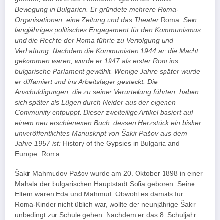
Bewegung in Bulgarien. Er gründete mehrere Roma-
Organisationen, eine Zeitung und das Theater
Roma
. Sein
langjähriges politisches Engagement für den Kommunismus
und die Rechte der Roma führte zu Verfolgung und
Verhaftung. Nachdem die Kommunisten 1944 an die Macht
gekommen waren, wurde er 1947 als erster Rom ins
bulgarische Parlament gewählt. Wenige Jahre später wurde
er diffamiert und ins Arbeitslager gesteckt. Die
Anschuldigungen, die zu seiner Verurteilung führten, haben
sich später als Lügen durch Neider aus der eigenen
Community entpuppt. Dieser zweiteilige Artikel basiert auf
einem neu erschienenen Buch, dessen Herzstück ein bisher
unveröffentlichtes Manuskript von Šakir Pašov aus dem
Jahre 1957 ist:
History of the Gypsies in Bulgaria and
Europe: Roma.
Šakir Mahmudov Pašov wurde am 20. Oktober 1898 in einer
Mahala der bulgarischen Hauptstadt Sofia geboren. Seine
Eltern waren Eda und Mahmud. Obwohl es damals für
Roma-Kinder nicht üblich war, wollte der neunjährige Šakir
unbedingt zur Schule gehen. Nachdem er das 8. Schuljahr