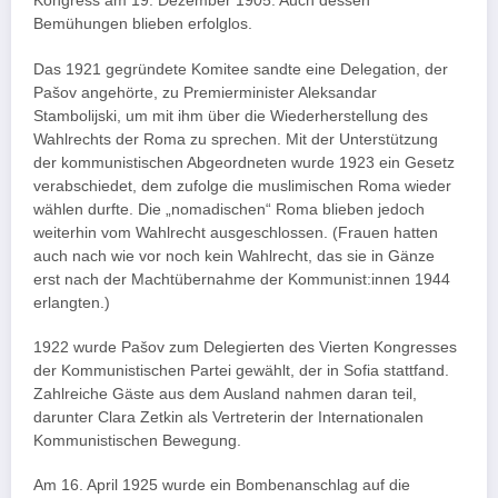
Kongress am 19. Dezember 1905. Auch dessen
Bemühungen blieben erfolglos.
Das 1921 gegründete Komitee sandte eine Delegation, der
Pašov angehörte, zu Premierminister Aleksandar
Stambolijski, um mit ihm über die Wiederherstellung des
Wahlrechts der Roma zu sprechen. Mit der Unterstützung
der kommunistischen Abgeordneten wurde 1923 ein Gesetz
verabschiedet, dem zufolge die muslimischen Roma wieder
wählen durfte. Die „nomadischen“ Roma blieben jedoch
weiterhin vom Wahlrecht ausgeschlossen. (Frauen hatten
auch nach wie vor noch kein Wahlrecht, das sie in Gänze
erst nach der Machtübernahme der Kommunist:innen 1944
erlangten.)
1922 wurde Pašov zum Delegierten des Vierten Kongresses
der Kommunistischen Partei gewählt, der in Sofia stattfand.
Zahlreiche Gäste aus dem Ausland nahmen daran teil,
darunter Clara Zetkin als Vertreterin der Internationalen
Kommunistischen Bewegung.
Am 16. April 1925 wurde ein Bombenanschlag auf die