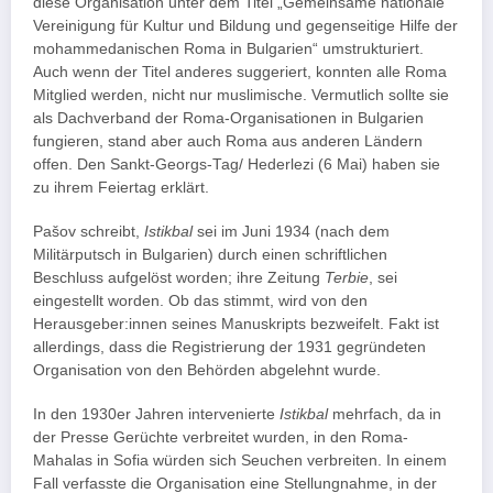
diese Organisation unter dem Titel „Gemeinsame nationale
Vereinigung für Kultur und Bildung und gegenseitige Hilfe der
mohammedanischen Roma in Bulgarien“ umstrukturiert.
Auch wenn der Titel anderes suggeriert, konnten alle Roma
Mitglied werden, nicht nur muslimische. Vermutlich sollte sie
als Dachverband der Roma-Organisationen in Bulgarien
fungieren, stand aber auch Roma aus anderen Ländern
offen. Den Sankt-Georgs-Tag/ Hederlezi (6 Mai) haben sie
zu ihrem Feiertag erklärt.
Pašov schreibt,
Istikbal
sei im Juni 1934 (nach dem
Militärputsch in Bulgarien) durch einen schriftlichen
Beschluss aufgelöst worden; ihre Zeitung
Terbie
, sei
eingestellt worden. Ob das stimmt, wird von den
Herausgeber:innen seines Manuskripts bezweifelt. Fakt ist
allerdings, dass die Registrierung der 1931 gegründeten
Organisation von den Behörden abgelehnt wurde.
In den 1930er Jahren intervenierte
Istikbal
mehrfach, da in
der Presse Gerüchte verbreitet wurden, in den Roma-
Mahalas in Sofia würden sich Seuchen verbreiten. In einem
Fall verfasste die Organisation eine Stellungnahme, in der