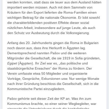
werden konnten, statt dass sie teuer aus dem Ausland hätten
importiert werden müssen. Auch mit dem Sammeln von
Kräutern für den Export lieferten die Roma-Familien einen
wichtigen Beitrag für die nationale Ökonomie. Er lobt sowohl
die charakterbildenden positiven Effekte dieser sozial
nützlichen Arbeit, insbesondere auf junge Leute, als auch
den Schutz vor Ausbeutung durch die Volksregierung.
Anfang des 20. Jahrhunderts gingen die Roma in Bulgarien
noch davon aus, dass ihre Herkunft in Ägypten lag.
Dementsprechend nannten Pašov und die weiteren
Mitgründer die Gesellschaft, die sie 1919 in Sofia gründeten,
Egipet
(Ägypten). Ihr Ziel war es, „das politische und
staatsbürgerliche Erwachen“ der Roma zu fördern. Der
Verein umfasste etwa 50 Mitglieder und organisierte
Vorträge, Gespräche, Exkursionen usw. Nur wenige Monate
nach ihrer Gründung beschloss die Gesellschaft, sich in die
Kommunistische Partei einzugliedern.
Pašov gehörte seit dieser Zeit der KP an. Was ihn zum
Kommunismus brachte, so einer seiner Wegbegleiter, war
einerseits die Unterdrückung durch die kapitalistische