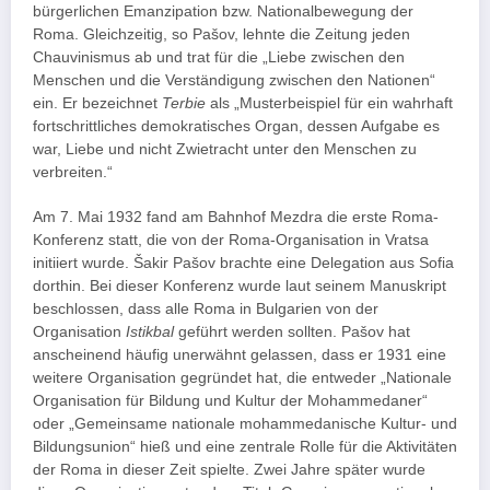
bürgerlichen Emanzipation bzw. Nationalbewegung der
Roma. Gleichzeitig, so Pašov, lehnte die Zeitung jeden
Chauvinismus ab und trat für die „Liebe zwischen den
Menschen und die Verständigung zwischen den Nationen“
ein. Er bezeichnet
Terbie
als „Musterbeispiel für ein wahrhaft
fortschrittliches demokratisches Organ, dessen Aufgabe es
war, Liebe und nicht Zwietracht unter den Menschen zu
verbreiten.“
Am 7. Mai 1932 fand am Bahnhof Mezdra die erste Roma-
Konferenz statt, die von der Roma-Organisation in Vratsa
initiiert wurde. Šakir Pašov brachte eine Delegation aus Sofia
dorthin. Bei dieser Konferenz wurde laut seinem Manuskript
beschlossen, dass alle Roma in Bulgarien von der
Organisation
Istikbal
geführt werden sollten. Pašov hat
anscheinend häufig unerwähnt gelassen, dass er 1931 eine
weitere Organisation gegründet hat, die entweder „Nationale
Organisation für Bildung und Kultur der Mohammedaner“
oder „Gemeinsame nationale mohammedanische Kultur- und
Bildungsunion“ hieß und eine zentrale Rolle für die Aktivitäten
der Roma in dieser Zeit spielte. Zwei Jahre später wurde