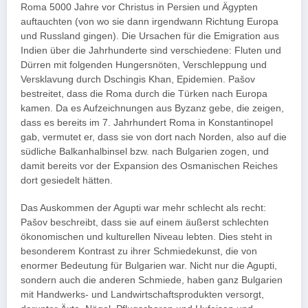
Roma 5000 Jahre vor Christus in Persien und Ägypten
auftauchten (von wo sie dann irgendwann Richtung Europa
und Russland gingen). Die Ursachen für die Emigration aus
Indien über die Jahrhunderte sind verschiedene: Fluten und
Dürren mit folgenden Hungersnöten, Verschleppung und
Versklavung durch Dschingis Khan, Epidemien. Pašov
bestreitet, dass die Roma durch die Türken nach Europa
kamen. Da es Aufzeichnungen aus Byzanz gebe, die zeigen,
dass es bereits im 7. Jahrhundert Roma in Konstantinopel
gab, vermutet er, dass sie von dort nach Norden, also auf die
südliche Balkanhalbinsel bzw. nach Bulgarien zogen, und
damit bereits vor der Expansion des Osmanischen Reiches
dort gesiedelt hätten.
Das Auskommen der Agupti war mehr schlecht als recht:
Pašov beschreibt, dass sie auf einem äußerst schlechten
ökonomischen und kulturellen Niveau lebten. Dies steht in
besonderem Kontrast zu ihrer Schmiedekunst, die von
enormer Bedeutung für Bulgarien war. Nicht nur die Agupti,
sondern auch die anderen Schmiede, haben ganz Bulgarien
mit Handwerks- und Landwirtschaftsprodukten versorgt,