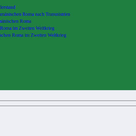
derstand
rumänischen Roma nach Transnistrien
rumänischen Roma
 Roma im Zweiten Weltkrieg
rischen Roma im Zweiten Weltkrieg