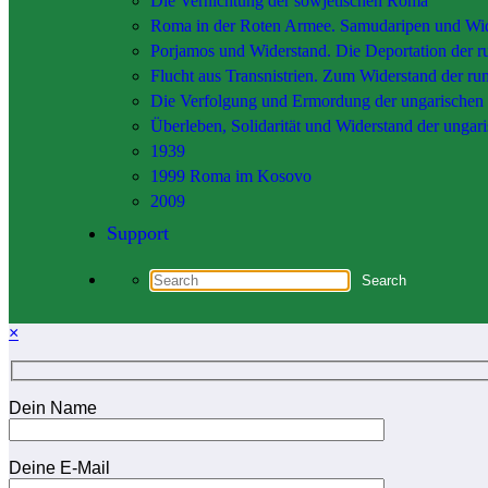
Die Vernichtung der sowjetischen Roma
Roma in der Roten Armee. Samudaripen und Wi
Porjamos und Widerstand. Die Deportation der 
Flucht aus Transnistrien. Zum Widerstand der 
Die Verfolgung und Ermordung der ungarischen
Überleben, Solidarität und Widerstand der unga
1939
1999 Roma im Kosovo
2009
Support
×
Dein Name
Deine E-Mail