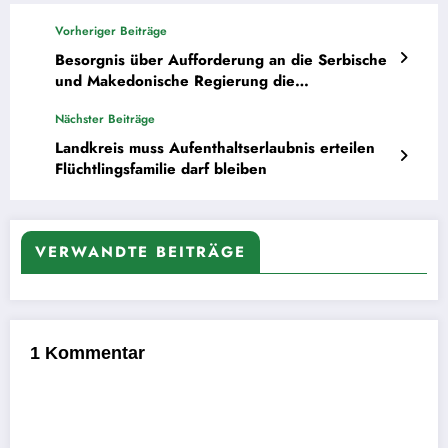
Vorheriger Beiträge
Besorgnis über Aufforderung an die Serbische
und Makedonische Regierung die
Flüchtlingsauswanderungen aus ihren Ländern
Nächster Beiträge
zu unterbinden
Landkreis muss Aufenthaltserlaubnis erteilen
Flüchtlingsfamilie darf bleiben
VERWANDTE BEITRÄGE
1 Kommentar