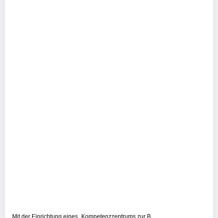
Mit der Einrichtung eines „Kompetenzzentrums zur B