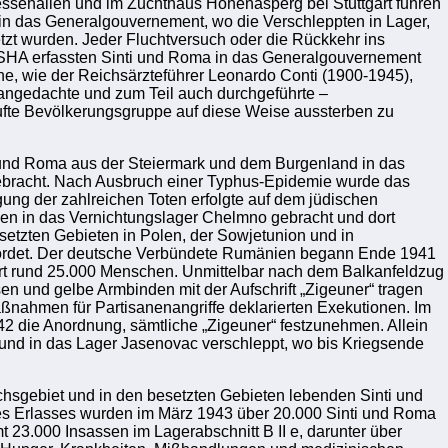
ssehallen und im Zuchthaus Hohenasperg bei Stuttgart fuhren
n das Generalgouvernement, wo die Verschleppten in Lager,
tzt wurden. Jeder Fluchtversuch oder die Rückkehr ins
 RSHA erfassten Sinti und Roma in das Generalgouvernement
he, wie der Reichsärzteführer Leonardo Conti (1900-1945),
re angedachte und zum Teil auch durchgeführte –
tufte Bevölkerungsgruppe auf diese Weise aussterben zu
 und Roma aus der Steiermark und dem Burgenland in das
rgebracht. Nach Ausbruch einer Typhus-Epidemie wurde das
gung der zahlreichen Toten erfolgte auf dem jüdischen
den in das Vernichtungslager Chelmno gebracht und dort
setzten Gebieten in Polen, der Sowjetunion und in
ordet. Der deutsche Verbündete Rumänien begann Ende 1941
rt rund 25.000 Menschen. Unmittelbar nach dem Balkanfeldzug
sen und gelbe Armbinden mit der Aufschrift „Zigeuner“ tragen
nahmen für Partisanenangriffe deklarierten Exekutionen. Im
42 die Anordnung, sämtliche „Zigeuner“ festzunehmen. Allein
nd in das Lager Jasenovac verschleppt, wo bis Kriegsende
hsgebiet und in den besetzten Gebieten lebenden Sinti und
es Erlasses wurden im März 1943 über 20.000 Sinti und Roma
 23.000 Insassen im Lagerabschnitt B II e, darunter über