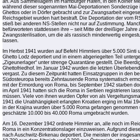
an. Aus Sammellagern im Hamburger Hafen, in den Kölner Me
während dieser sogenannten Mai-Deportationen Sonderzüge i
Ghettos oder in Dörfer gebracht und zur Zwangsarbeit eingese
Reichsgebiet wurden hart bestraft. Die Deportation der vom
stieß bei anderen NS-Stellen nicht nur auf Zustimmung. Manc
befürworteten stattdessen ihre – seit Mitte der dreißiger Jah
Zwangssterilisation, um die als rassisch minderwertig einges
lassen.
Im Herbst 1941 wurden auf Befehl Himmlers über 5.000 Sinti
Ghetto Lodz deportiert und in einem abgeriegelten Teil unte
„Zigeunerlager“ unter strenge Quarantäne gestellt. Die Beerdi
Ghettofriedhof. Im Januar 1942 wurden die letzten Überleben
vergast. Zu diesem Zeitpunkt hatten Einsatzgruppen in den be
Südosteuropa bereits Zehntausende Roma systematisch erm
mit der Ermordung von Roma, bis September 1942 starben do
im April 1941 hatten sich die Roma in Serbien registrieren las
müssen. Viele von ihnen wurden Opfer von als Vergeltungsmaß
1941 die Unabhängigkeit erlangten Kroatien erging im Mai 19
in der Krajina wurden über 5.000 Roma gefangen genommen u
geschätzte 10.000 bis 40.000 Roma umgebracht wurden.
Am 16. Dezember 1942 ordnete Himmler an, alle noch im Reic
Roma in ein Konzentrationslager einzuweisen. Aufgrund dies
nach Auschwitz-Birkenau deportiert. Die meisten der insgesamt