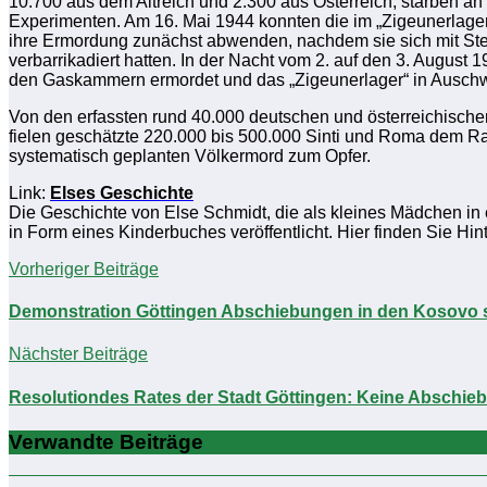
10.700 aus dem Altreich und 2.300 aus Österreich, starben 
Experimenten. Am 16. Mai 1944 konnten die im „Zigeunerlage
ihre Ermordung zunächst abwenden, nachdem sie sich mit St
verbarrikadiert hatten. In der Nacht vom 2. auf den 3. August 
den Gaskammern ermordet und das „Zigeunerlager“ in Auschwi
Von den erfassten rund 40.000 deutschen und österreichisch
fielen geschätzte 220.000 bis 500.000 Sinti und Roma dem R
systematisch geplanten Völkermord zum Opfer.
Link:
Elses Geschichte
Die Geschichte von Else Schmidt, die als kleines Mädchen in 
in Form eines Kinderbuches veröffentlicht. Hier finden Sie H
Vorheriger Beiträge
Demonstration Göttingen Abschiebungen in den Kosovo s
Nächster Beiträge
Resolutiondes Rates der Stadt Göttingen: Keine Abschie
Verwandte Beiträge