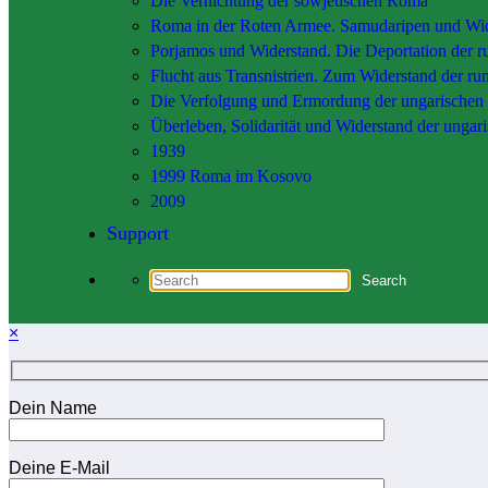
Die Vernichtung der sowjetischen Roma
Roma in der Roten Armee. Samudaripen und Wi
Porjamos und Widerstand. Die Deportation der 
Flucht aus Transnistrien. Zum Widerstand der 
Die Verfolgung und Ermordung der ungarischen
Überleben, Solidarität und Widerstand der unga
1939
1999 Roma im Kosovo
2009
Support
×
Dein Name
Deine E-Mail