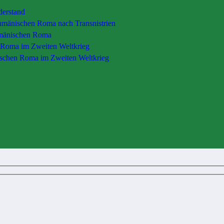
derstand
rumänischen Roma nach Transnistrien
rumänischen Roma
 Roma im Zweiten Weltkrieg
rischen Roma im Zweiten Weltkrieg