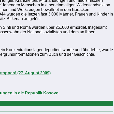
an Hunger, Krankheiten, Mißhandlungen und medizinischen
r“ lebenden Menschen in einer einmaligen Widerstandsaktion
einen und Werkzeugen bewaffnet in den Baracken
1944 wurden die letzten fast 3.000 Männer, Frauen und Kinder in
tz-Birkenau aufgelöst.
en Sinti und Roma wurden über 25..000 ermordet. Insgesamt
assenwahn der Nationalsozialisten und dem an ihnen
ein Konzentrationslager deportiert
wurde und überlebte, wurde
intergrundinformationen zum Buch und der Geschichte.
toppen! (27. August 2009)
bungen in die Republik Kosovo