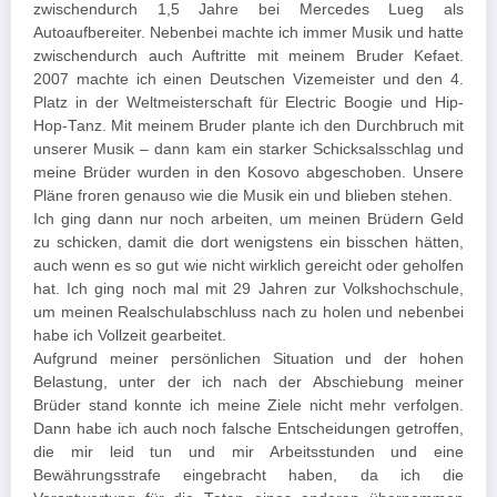
zwischendurch 1,5 Jahre bei Mercedes Lueg als
Autoaufbereiter. Nebenbei machte ich immer Musik und hatte
zwischendurch auch Auftritte mit meinem Bruder Kefaet.
2007 machte ich einen Deutschen Vizemeister und den 4.
Platz in der Weltmeisterschaft für Electric Boogie und Hip-
Hop-Tanz. Mit meinem Bruder plante ich den Durchbruch mit
unserer Musik – dann kam ein starker Schicksalsschlag und
meine Brüder wurden in den Kosovo abgeschoben. Unsere
Pläne froren genauso wie die Musik ein und blieben stehen.
Ich ging dann nur noch arbeiten, um meinen Brüdern Geld
zu schicken, damit die dort wenigstens ein bisschen hätten,
auch wenn es so gut wie nicht wirklich gereicht oder geholfen
hat. Ich ging noch mal mit 29 Jahren zur Volkshochschule,
um meinen Realschulabschluss nach zu holen und nebenbei
habe ich Vollzeit gearbeitet.
Aufgrund meiner persönlichen Situation und der hohen
Belastung, unter der ich nach der Abschiebung meiner
Brüder stand konnte ich meine Ziele nicht mehr verfolgen.
Dann habe ich auch noch falsche Entscheidungen getroffen,
die mir leid tun und mir Arbeitsstunden und eine
Bewährungsstrafe eingebracht haben, da ich die