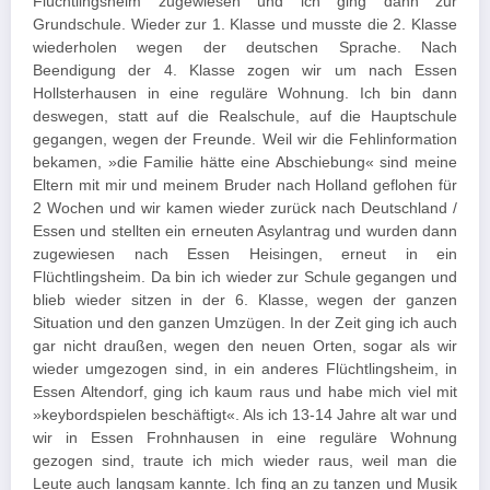
Flüchtlingsheim zugewiesen und ich ging dann zur
Grundschule. Wieder zur 1. Klasse und musste die 2. Klasse
wiederholen wegen der deutschen Sprache. Nach
Beendigung der 4. Klasse zogen wir um nach Essen
Hollsterhausen in eine reguläre Wohnung. Ich bin dann
deswegen, statt auf die Realschule, auf die Hauptschule
gegangen, wegen der Freunde. Weil wir die Fehlinformation
bekamen, »die Familie hätte eine Abschiebung« sind meine
Eltern mit mir und meinem Bruder nach Holland geflohen für
2 Wochen und wir kamen wieder zurück nach Deutschland /
Essen und stellten ein erneuten Asylantrag und wurden dann
zugewiesen nach Essen Heisingen, erneut in ein
Flüchtlingsheim. Da bin ich wieder zur Schule gegangen und
blieb wieder sitzen in der 6. Klasse, wegen der ganzen
Situation und den ganzen Umzügen. In der Zeit ging ich auch
gar nicht draußen, wegen den neuen Orten, sogar als wir
wieder umgezogen sind, in ein anderes Flüchtlingsheim, in
Essen Altendorf, ging ich kaum raus und habe mich viel mit
»keybordspielen beschäftigt«. Als ich 13-14 Jahre alt war und
wir in Essen Frohnhausen in eine reguläre Wohnung
gezogen sind, traute ich mich wieder raus, weil man die
Leute auch langsam kannte. Ich fing an zu tanzen und Musik