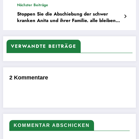
Nächster Beiträge
Stoppen Sie die Abschiebung der schwer
kranken Anita und ihrer Familie. alle bleiben
Koffer mit 6852 Unterschriften an Frau Aydan
Özoguz, SPD, (Staatsministerin im Kanzleramt
für Migration, Flüchtlinge und Integration).
VERWANDTE BEITRÄGE
2 Kommentare
KOMMENTAR ABSCHICKEN