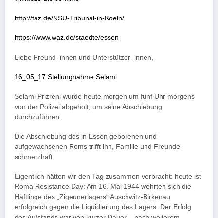
http://taz.de/NSU-Tribunal-in-Koeln/
https://www.waz.de/staedte/essen
Liebe Freund_innen und Unterstützer_innen,
16_05_17 Stellungnahme Selami
Selami Prizreni wurde heute morgen um fünf Uhr morgens
von der Polizei abgeholt, um seine Abschiebung
durchzuführen.
Die Abschiebung des in Essen geborenen und
aufgewachsenen Roms trifft ihn, Familie und Freunde
schmerzhaft.
Eigentlich hätten wir den Tag zusammen verbracht: heute ist
Roma Resistance Day: Am 16. Mai 1944 wehrten sich die
Häftlinge des „Zigeunerlagers“ Auschwitz-Birkenau
erfolgreich gegen die Liquidierung des Lagers. Der Erfolg
des Aufstands war von kurzer Dauer – nach weiterem