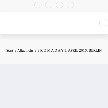
Zum
Inhalt
springen
Start
Allgemein
# R O M A D A Y 8. APRIL 2016, BERLIN