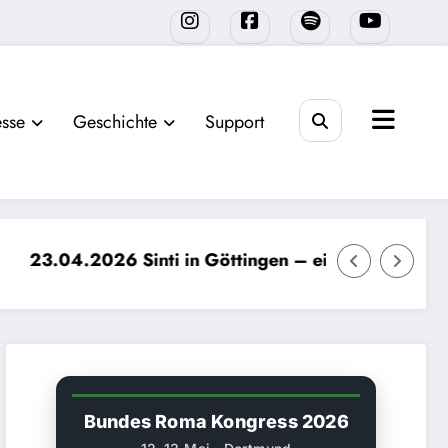
sse
Geschichte
Support
 in Göttingen – eine Verfolgungsgeschichte. Vortrag
25.04.2026: The Aw
Bundes Roma Kongress 2026