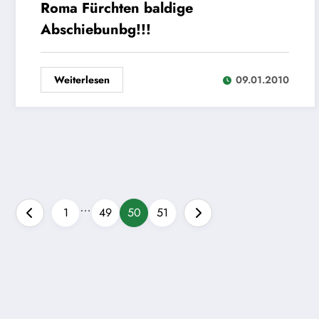
Roma Fürchten baldige
Abschiebunbg!!!
Weiterlesen
09.01.2010
…
Seitennummerierung
1
49
50
51
der
Beiträge