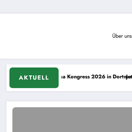
Zum
Inhalt
springen
Über uns
 Roma Kongress 2026 in Dortmund. Teil 1
Jetzt anmelden: Hip
AKTUELL