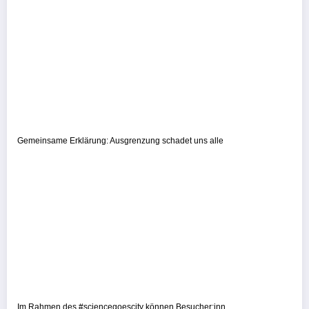
Gemeinsame Erklärung: Ausgrenzung schadet uns alle
Im Rahmen des #sciencegoescity können Besucher:inn