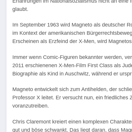
Erfahrungen im Nationalsozialismus nicht an eine
glaubt.
Im September 1963 wird Magneto als deutscher R
im Kontext der amerikanischen Bürgerrechtsbeweg
Erscheinen als Erzfeind der X-Men, wird Magnetos 
Immer wenn Comic-Figuren bekannter werden, verli
2011 erschienenen X-Men-Film First Class als Jude
Biographie als Kind in Auschwitz, während er ursprü
Magneto entwickelt sich zum Antihelden, der schl
Professor X leitet. Er versucht nun, ein friedli
voranzutreiben.
Chris Claremont kreiert einen komplexen Charakter
gut und böse schwankt. Das liegt daran, dass Ma