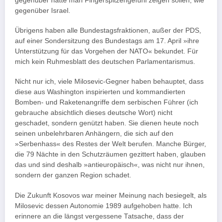
gegenüber hätte man Fingerspitzengefühl zeigen sollen, wie
gegenüber Israel.
Übrigens haben alle Bundestagsfraktionen, außer der PDS,
auf einer Sondersitzung des Bundestags am 17. April »ihre
Unterstützung für das Vorgehen der NATO« bekundet. Für
mich kein Ruhmesblatt des deutschen Parlamentarismus.
Nicht nur ich, viele Milosevic-Gegner haben behauptet, dass
diese aus Washington inspirierten und kommandierten
Bomben- und Raketenangriffe dem serbischen Führer (ich
gebrauche absichtlich dieses deutsche Wort) nicht
geschadet, sondern genützt haben. Sie dienen heute noch
seinen unbelehrbaren Anhängern, die sich auf den
»Serbenhass« des Restes der Welt berufen. Manche Bürger,
die 79 Nächte in den Schutzräumen gezittert haben, glauben
das und sind deshalb »antieuropäisch«, was nicht nur ihnen,
sondern der ganzen Region schadet.
Die Zukunft Kosovos war meiner Meinung nach besiegelt, als
Milosevic dessen Autonomie 1989 aufgehoben hatte. Ich
erinnere an die längst vergessene Tatsache, dass der