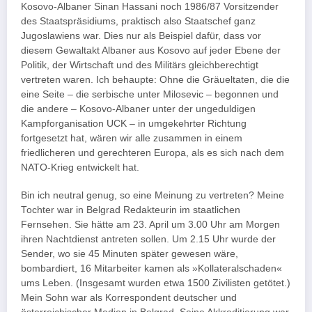
Kosovo-Albaner Sinan Hassani noch 1986/87 Vorsitzender
des Staatspräsidiums, praktisch also Staatschef ganz
Jugoslawiens war. Dies nur als Beispiel dafür, dass vor
diesem Gewaltakt Albaner aus Kosovo auf jeder Ebene der
Politik, der Wirtschaft und des Militärs gleichberechtigt
vertreten waren. Ich behaupte: Ohne die Gräueltaten, die die
eine Seite – die serbische unter Milosevic – begonnen und
die andere – Kosovo-Albaner unter der ungeduldigen
Kampforganisation UCK – in umgekehrter Richtung
fortgesetzt hat, wären wir alle zusammen in einem
friedlicheren und gerechteren Europa, als es sich nach dem
NATO-Krieg entwickelt hat.
Bin ich neutral genug, so eine Meinung zu vertreten? Meine
Tochter war in Belgrad Redakteurin im staatlichen
Fernsehen. Sie hätte am 23. April um 3.00 Uhr am Morgen
ihren Nachtdienst antreten sollen. Um 2.15 Uhr wurde der
Sender, wo sie 45 Minuten später gewesen wäre,
bombardiert, 16 Mitarbeiter kamen als »Kollateralschaden«
ums Leben. (Insgesamt wurden etwa 1500 Zivilisten getötet.)
Mein Sohn war als Korrespondent deutscher und