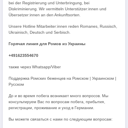
bei der Registrierung und Unterbringung, bei
Diskriminierung. Wir vermitteln Unterstützer:innen und
Übersetzer:innen an den Ankunftsorten.
Unsere Hotline Mitarbeiter:innen reden Romanes, Russisch,
Ukrainisch, Deutsch und Serbisch.
Горячая линия для Ромов из Украины
+491623554670
также через Whatsapp/Viber
Поддержка Ромских беженцев на Ромском | Украинском |
Русском
До и во время побега возникает много вопросов. Мы
консультируем Вас по вопросам побега, прибытия,
регистрации, проживание и уход в Германии.
Вы можете связаться с нами по следующим вопросам: