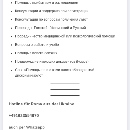
Помощь с прибытием и размещением
Консультации и поддержка при регистрации
Консультации по вопросам получения льгот
Переводы: Ромский , Украинский и Русский
Посредничество медицинской или психологической помощи
Вопросы о работе и учебе
Помощь в поиске близких
Поддержка не имеющих документов (Ромов)
Совет/Помощь если с вами плохо обращаются/
дискриминируют
Hotline für Roma aus der Ukraine
+491623554670
auch per Whatsapp