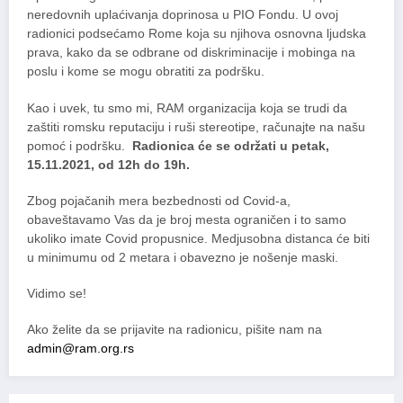
neredovnih uplaćivanja doprinosa u PIO Fondu. U ovoj
radionici podsećamo Rome koja su njihova osnovna ljudska
prava, kako da se odbrane od diskriminacije i mobinga na
poslu i kome se mogu obratiti za podršku.
Kao i uvek, tu smo mi, RAM organizacija koja se trudi da
zaštiti romsku reputaciju i ruši stereotipe, računajte na našu
pomoć i podršku.
Radionica će se održati u petak,
15.11.2021, od 12h do 19h.
Zbog pojačanih mera bezbednosti od Covid-a,
obaveštavamo Vas da je broj mesta ograničen i to samo
ukoliko imate Covid propusnice. Medjusobna distanca će biti
u minimumu od 2 metara i obavezno je nošenje maski.
Vidimo se!
Ako želite da se prijavite na radionicu, pišite nam na
admin@ram.org.rs