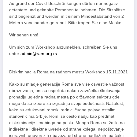
Aufgrund der Covid-Beschränkungen dürfen nur negativ
getestete und geimpfte Personen teilnehmen. Die Sitzplätze
sind begrenzt und werden mit einem Mindestabstand von 2
Metern voneinander getrennt. Bitte tragen Sie eine Maske.
Wir sehen uns!
Um sich zum Workshop anzumelden, schreiben Sie uns
unter
admin@ram.org.rs
Diskriminacija Roma na radnom mestu Workshop 15.11.2021
Kako su mladje generacije Roma sve više osvestile važnost
obrazovanja, oni su uspeli da nakon završetka školovanja
pronadju ugledna radna mesta po državnom sektoru gde
mogu da se izbore za izgradnju svoje budućnosti. Nažalost,
kako su edukovani romski radnici čudna pojava ostalim
stanovnicima Srbije, Romi se često nadju kao predmet
diskriminacije i mobinga na poslu. Mnogo Roma se žalilo na
indirektne i direktne uvrede od strane kolega, nepoštovanje
ispravnih ugovorskih obaveza od strane nadležnih, pa čak i