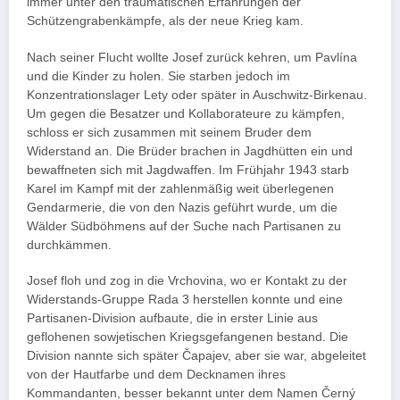
immer unter den traumatischen Erfahrungen der
Schützengrabenkämpfe, als der neue Krieg kam.
Nach seiner Flucht wollte Josef zurück kehren, um Pavlína
und die Kinder zu holen. Sie starben jedoch im
Konzentrationslager Lety oder später in Auschwitz-Birkenau.
Um gegen die Besatzer und Kollaborateure zu kämpfen,
schloss er sich zusammen mit seinem Bruder dem
Widerstand an. Die Brüder brachen in Jagdhütten ein und
bewaffneten sich mit Jagdwaffen. Im Frühjahr 1943 starb
Karel im Kampf mit der zahlenmäßig weit überlegenen
Gendarmerie, die von den Nazis geführt wurde, um die
Wälder Südböhmens auf der Suche nach Partisanen zu
durchkämmen.
Josef floh und zog in die Vrchovina, wo er Kontakt zu der
Widerstands-Gruppe Rada 3 herstellen konnte und eine
Partisanen-Division aufbaute, die in erster Linie aus
geflohenen sowjetischen Kriegsgefangenen bestand. Die
Division nannte sich später Čapajev, aber sie war, abgeleitet
von der Hautfarbe und dem Decknamen ihres
Kommandanten, besser bekannt unter dem Namen Černý