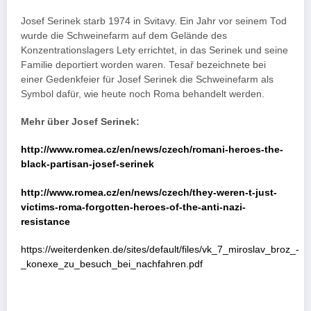
Josef Serinek starb 1974 in Svitavy. Ein Jahr vor seinem Tod
wurde die Schweinefarm auf dem Gelände des
Konzentrationslagers Lety errichtet, in das Serinek und seine
Familie deportiert worden waren. Tesař bezeichnete bei
einer Gedenkfeier für Josef Serinek die Schweinefarm als
Symbol dafür, wie heute noch Roma behandelt werden.
Mehr über Josef Serinek:
http://www.romea.cz/en/news/czech/romani-heroes-the-
black-partisan-josef-serinek
http://www.romea.cz/en/news/czech/they-weren-t-just-
victims-roma-forgotten-heroes-of-the-anti-nazi-
resistance
https://weiterdenken.de/sites/default/files/vk_7_miroslav_broz_-
_konexe_zu_besuch_bei_nachfahren.pdf