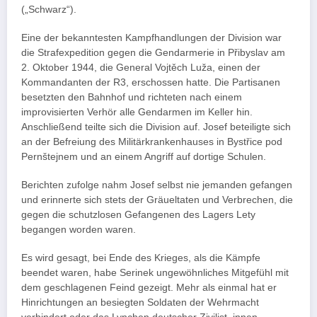
(„Schwarz“).
Eine der bekanntesten Kampfhandlungen der Division war
die Strafexpedition gegen die Gendarmerie in Přibyslav am
2. Oktober 1944, die General Vojtěch Luža, einen der
Kommandanten der R3, erschossen hatte. Die Partisanen
besetzten den Bahnhof und richteten nach einem
improvisierten Verhör alle Gendarmen im Keller hin.
Anschließend teilte sich die Division auf. Josef beteiligte sich
an der Befreiung des Militärkrankenhauses in Bystřice pod
Pernštejnem und an einem Angriff auf dortige Schulen.
Berichten zufolge nahm Josef selbst nie jemanden gefangen
und erinnerte sich stets der Gräueltaten und Verbrechen, die
gegen die schutzlosen Gefangenen des Lagers Lety
begangen worden waren.
Es wird gesagt, bei Ende des Krieges, als die Kämpfe
beendet waren, habe Serinek ungewöhnliches Mitgefühl mit
dem geschlagenen Feind gezeigt. Mehr als einmal hat er
Hinrichtungen an besiegten Soldaten der Wehrmacht