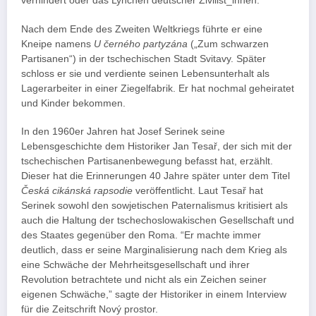
verhindert oder das Lynchen deutscher Zivilist_innen.
Nach dem Ende des Zweiten Weltkriegs führte er eine
Kneipe namens
U černého partyzána
(„Zum schwarzen
Partisanen“) in der tschechischen Stadt Svitavy. Später
schloss er sie und verdiente seinen Lebensunterhalt als
Lagerarbeiter in einer Ziegelfabrik. Er hat nochmal geheiratet
und Kinder bekommen.
In den 1960er Jahren hat Josef Serinek seine
Lebensgeschichte dem Historiker Jan Tesař, der sich mit der
tschechischen Partisanenbewegung befasst hat, erzählt.
Dieser hat die Erinnerungen 40 Jahre später unter dem Titel
Česká cikánská rapsodie
veröffentlicht. Laut Tesař hat
Serinek sowohl den sowjetischen Paternalismus kritisiert als
auch die Haltung der tschechoslowakischen Gesellschaft und
des Staates gegenüber den Roma. “Er machte immer
deutlich, dass er seine Marginalisierung nach dem Krieg als
eine Schwäche der Mehrheitsgesellschaft und ihrer
Revolution betrachtete und nicht als ein Zeichen seiner
eigenen Schwäche,” sagte der Historiker in einem Interview
für die Zeitschrift Nový prostor.