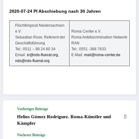
2020-07-24 PI Abschiebung nach 30 Jahren
Flüchtlingsrat Niedersachsen
e.V.
Roma Center e.V.
Sebastian Rose, Referent der
Roma Antidiscrimination Network
Geschäftsführung
RAN
Tel.: 0511 – 98 24 60 34
Tel.: 0551 -388 7633
Email:
sr@nds-fluerat.org
,
E-Mail:
mail@roma-center.de
nds@nds-fluerat.org
Vorheriger Beiträge
Helios Gómez Rodríguez. Roma-Künstler und
Kämpfer
Nächster Beiträge