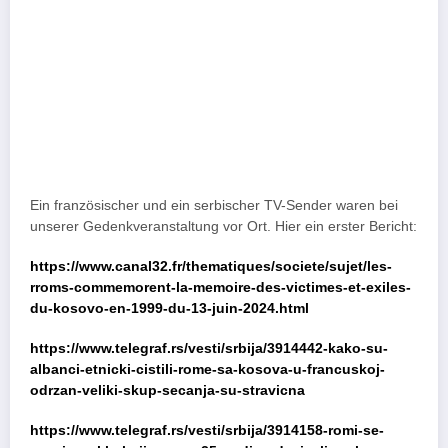
Ein französischer und ein serbischer TV-Sender waren bei
unserer Gedenkveranstaltung vor Ort. Hier ein erster Bericht:
https://www.canal32.fr/thematiques/societe/sujet/les-
rroms-commemorent-la-memoire-des-victimes-et-exiles-
du-kosovo-en-1999-du-13-juin-2024.html
https://www.telegraf.rs/vesti/srbija/3914442-kako-su-
albanci-etnicki-cistili-rome-sa-kosova-u-francuskoj-
odrzan-veliki-skup-secanja-su-stravicna
https://www.telegraf.rs/vesti/srbija/3914158-romi-se-