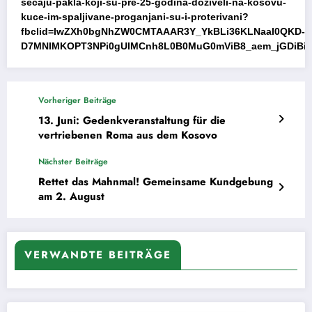
secaju-pakla-koji-su-pre-25-godina-doziveli-na-kosovu-
kuce-im-spaljivane-proganjani-su-i-proterivani?
fbclid=IwZXh0bgNhZW0CMTAAAR3Y_YkBLi36KLNaaI0QKD-
D7MNIMKOPT3NPi0gUIMCnh8L0B0MuG0mViB8_aem_jGDiBi
Vorheriger Beiträge
13. Juni: Gedenkveranstaltung für die
vertriebenen Roma aus dem Kosovo
Nächster Beiträge
Rettet das Mahnmal! Gemeinsame Kundgebung
am 2. August
VERWANDTE BEITRÄGE